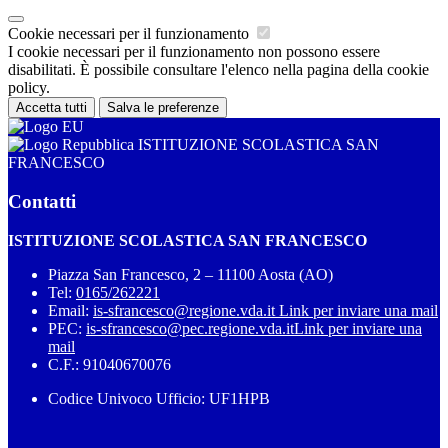
Cookie necessari per il funzionamento
I cookie necessari per il funzionamento non possono essere
disabilitati. È possibile consultare l'elenco nella pagina della cookie
policy.
Accetta tutti
Salva le preferenze
ISTITUZIONE SCOLASTICA SAN
FRANCESCO
Contatti
ISTITUZIONE SCOLASTICA SAN FRANCESCO
Piazza San Francesco, 2 – 11100 Aosta (AO)
Tel:
0165/262221
Email:
is-sfrancesco@regione.vda.it
Link per inviare una mail
PEC:
is-sfrancesco@pec.regione.vda.it
Link per inviare una
mail
C.F.: 91040670076
Codice Univoco Ufficio: UF1HPB