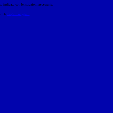
o indicato con le istruzioni necessarie.
ite la
Login Spaggiari