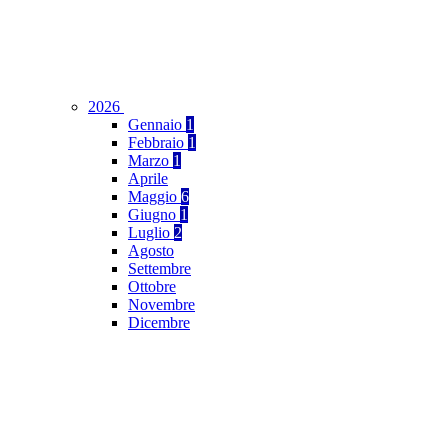
2026
Gennaio
1
Febbraio
1
Marzo
1
Aprile
Maggio
6
Giugno
1
Luglio
2
Agosto
Settembre
Ottobre
Novembre
Dicembre