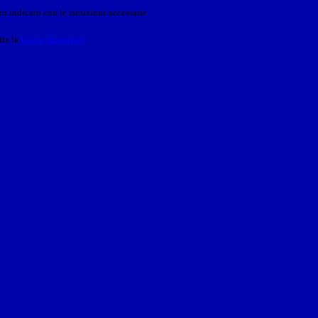
o indicato con le istruzioni necessarie.
ite la
Login Spaggiari