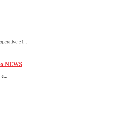
perative e i...
ro
NEWS
e...