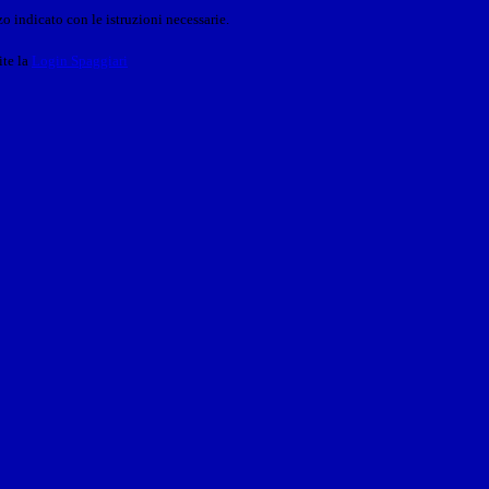
o indicato con le istruzioni necessarie.
ite la
Login Spaggiari