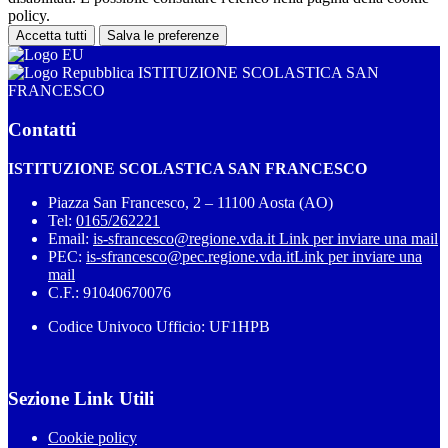
policy.
Accetta tutti
Salva le preferenze
ISTITUZIONE SCOLASTICA SAN
FRANCESCO
Contatti
ISTITUZIONE SCOLASTICA SAN FRANCESCO
Piazza San Francesco, 2 – 11100 Aosta (AO)
Tel:
0165/262221
Email:
is-sfrancesco@regione.vda.it
Link per inviare una mail
PEC:
is-sfrancesco@pec.regione.vda.it
Link per inviare una
mail
C.F.: 91040670076
Codice Univoco Ufficio: UF1HPB
Sezione Link Utili
Cookie policy