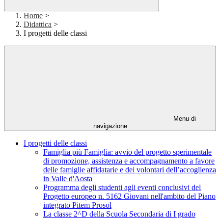
Home
>
Didattica
>
I progetti delle classi
Menu di
navigazione
I progetti delle classi
Famiglia più Famiglia: avvio del progetto sperimentale
di promozione, assistenza e accompagnamento a favore
delle famiglie affidatarie e dei volontari dell’accoglienza
in Valle d'Aosta
Programma degli studenti agli eventi conclusivi del
Progetto europeo n. 5162 Giovani nell'ambito del Piano
integrato Pitem Prosol
La classe 2^D della Scuola Secondaria di I grado