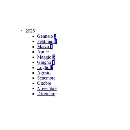
2026
Gennaio
1
Febbraio
1
Marzo
1
Aprile
Maggio
6
Giugno
1
Luglio
2
Agosto
Settembre
Ottobre
Novembre
Dicembre