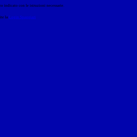
o indicato con le istruzioni necessarie.
ite la
Login Spaggiari