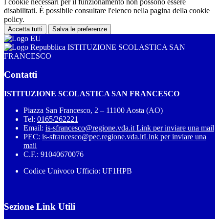
I cookie necessari per il funzionamento non possono essere
disabilitati. È possibile consultare l'elenco nella pagina della cookie
policy.
Accetta tutti
Salva le preferenze
ISTITUZIONE SCOLASTICA SAN
FRANCESCO
Contatti
ISTITUZIONE SCOLASTICA SAN FRANCESCO
Piazza San Francesco, 2 – 11100 Aosta (AO)
Tel:
0165/262221
Email:
is-sfrancesco@regione.vda.it
Link per inviare una mail
PEC:
is-sfrancesco@pec.regione.vda.it
Link per inviare una
mail
C.F.: 91040670076
Codice Univoco Ufficio: UF1HPB
Sezione Link Utili