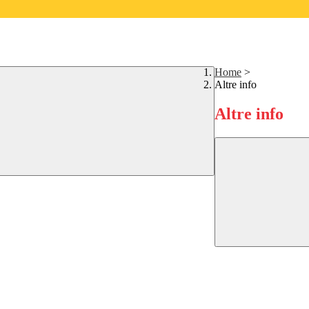
Home
>
Altre info
Altre info