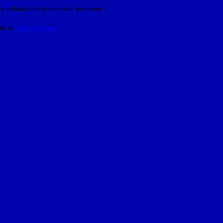
o indicato con le istruzioni necessarie.
ite la
Login Spaggiari