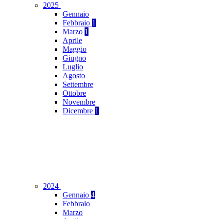
2025
Gennaio
Febbraio
1
Marzo
1
Aprile
Maggio
Giugno
Luglio
Agosto
Settembre
Ottobre
Novembre
Dicembre
1
2024
Gennaio
4
Febbraio
Marzo