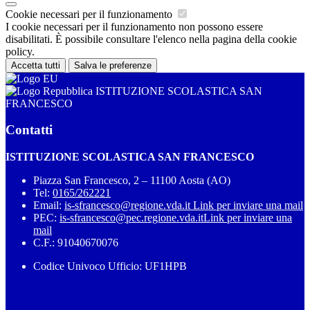
Cookie necessari per il funzionamento
I cookie necessari per il funzionamento non possono essere
disabilitati. È possibile consultare l'elenco nella pagina della cookie
policy.
Accetta tutti
Salva le preferenze
ISTITUZIONE SCOLASTICA SAN
FRANCESCO
Contatti
ISTITUZIONE SCOLASTICA SAN FRANCESCO
Piazza San Francesco, 2 – 11100 Aosta (AO)
Tel:
0165/262221
Email:
is-sfrancesco@regione.vda.it
Link per inviare una mail
PEC:
is-sfrancesco@pec.regione.vda.it
Link per inviare una
mail
C.F.: 91040670076
Codice Univoco Ufficio: UF1HPB