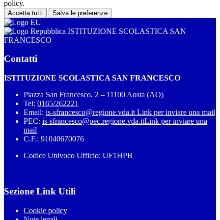
policy.
Accetta tutti
Salva le preferenze
ISTITUZIONE SCOLASTICA SAN
FRANCESCO
Contatti
ISTITUZIONE SCOLASTICA SAN FRANCESCO
Piazza San Francesco, 2 – 11100 Aosta (AO)
Tel:
0165/262221
Email:
is-sfrancesco@regione.vda.it
Link per inviare una mail
PEC:
is-sfrancesco@pec.regione.vda.it
Link per inviare una
mail
C.F.: 91040670076
Codice Univoco Ufficio: UF1HPB
Sezione Link Utili
Cookie policy
Note legali