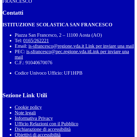
FRANCESCO
Contatti
ISTITUZIONE SCOLASTICA SAN FRANCESCO
Piazza San Francesco, 2 – 11100 Aosta (AO)
Tel:
0165/262221
Email:
is-sfrancesco@regione.vda.it
Link per inviare una mail
PEC:
is-sfrancesco@pec.regione.vda.it
Link per inviare una
mail
C.F.: 91040670076
Codice Univoco Ufficio: UF1HPB
Sezione Link Utili
Cookie policy
Note legali
Informativa Privacy
Ufficio Relazioni con il Pubblico
Dichiarazione di accessibilità
Obiettivi di accessibilità