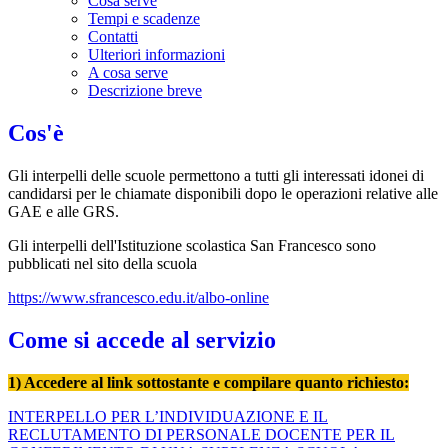
Cosa serve
Tempi e scadenze
Contatti
Ulteriori informazioni
A cosa serve
Descrizione breve
Cos'è
Gli interpelli delle scuole
permettono a tutti gli interessati idonei di
candidarsi per le chiamate disponibili dopo le operazioni relative alle
GAE e alle GRS.
Gli interpelli dell'Istituzione scolastica San Francesco sono
pubblicati nel sito della scuola
https://www.sfrancesco.edu.it/albo-online
Come si accede al servizio
1)
Accedere al link sottostante e compilare quanto richiest
o:
INTERPELLO PER L’INDIVIDUAZIONE E IL
RECLUTAMENTO DI PERSONALE DOCENTE PER IL