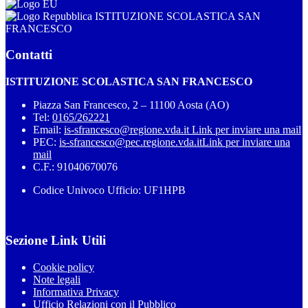
ISTITUZIONE SCOLASTICA SAN
FRANCESCO
Contatti
ISTITUZIONE SCOLASTICA SAN FRANCESCO
Piazza San Francesco, 2 – 11100 Aosta (AO)
Tel:
0165/262221
Email:
is-sfrancesco@regione.vda.it
Link per inviare una mail
PEC:
is-sfrancesco@pec.regione.vda.it
Link per inviare una
mail
C.F.: 91040670076
Codice Univoco Ufficio: UF1HPB
Sezione Link Utili
Cookie policy
Note legali
Informativa Privacy
Ufficio Relazioni con il Pubblico