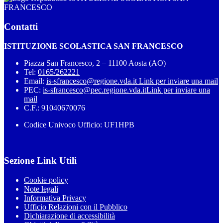
FRANCESCO
Contatti
ISTITUZIONE SCOLASTICA SAN FRANCESCO
Piazza San Francesco, 2 – 11100 Aosta (AO)
Tel:
0165/262221
Email:
is-sfrancesco@regione.vda.it
Link per inviare una mail
PEC:
is-sfrancesco@pec.regione.vda.it
Link per inviare una
mail
C.F.: 91040670076
Codice Univoco Ufficio: UF1HPB
Sezione Link Utili
Cookie policy
Note legali
Informativa Privacy
Ufficio Relazioni con il Pubblico
Dichiarazione di accessibilità