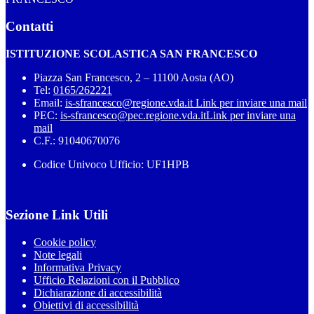
Contatti
ISTITUZIONE SCOLASTICA SAN FRANCESCO
Piazza San Francesco, 2 – 11100 Aosta (AO)
Tel:
0165/262221
Email:
is-sfrancesco@regione.vda.it
Link per inviare una mail
PEC:
is-sfrancesco@pec.regione.vda.it
Link per inviare una
mail
C.F.: 91040670076
Codice Univoco Ufficio: UF1HPB
Sezione Link Utili
Cookie policy
Note legali
Informativa Privacy
Ufficio Relazioni con il Pubblico
Dichiarazione di accessibilità
Obiettivi di accessibilità