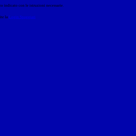
o indicato con le istruzioni necessarie.
ite la
Login Spaggiari