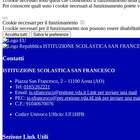
I cookie necessari sono quelli che consentono il funzionamento della pi
Per conoscere quali sono i cookie necessari al funzionamento potete v
Cookie necessari per il funzionamento
I cookie necessari per il funzionamento non possono essere disabilitati.
Accetta tutti
Salva le preferenze
ISTITUZIONE SCOLASTICA SAN FRANC
Contatti
ISTITUZIONE SCOLASTICA SAN FRANCESCO
Piazza San Francesco, 2 – 11100 Aosta (AO)
Tel:
0165/262221
Email:
is-sfrancesco@regione.vda.it
Link per inviare una mail
PEC:
is-sfrancesco@pec.regione.vda.it
Link per inviare una mai
C.F.: 91040670076
Codice Univoco Ufficio: UF1HPB
Sezione Link Utili