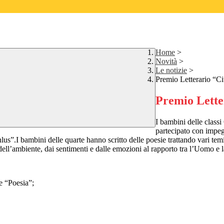
Home
>
Novità
>
Le notizie
>
Premio Letterario “Ci
Premio Lette
I bambini delle class
partecipato con impeg
lus”.
I bambini delle quarte hanno scritto delle poesie trattando vari tem
a dell’ambiente, dai sentimenti e dalle emozioni al rapporto tra l’Uomo e 
 “Poesia”;