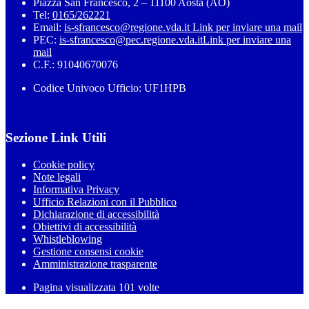
Piazza San Francesco, 2 – 11100 Aosta (AO)
Tel:
0165/262221
Email:
is-sfrancesco@regione.vda.it
Link per inviare una mail
PEC:
is-sfrancesco@pec.regione.vda.it
Link per inviare una
mail
C.F.: 91040670076
Codice Univoco Ufficio: UF1HPB
Sezione Link Utili
Cookie policy
Note legali
Informativa Privacy
Ufficio Relazioni con il Pubblico
Dichiarazione di accessibilità
Obiettivi di accessibilità
Whistleblowing
Gestione consensi cookie
Amministrazione trasparente
Pagina visualizzata
101
volte