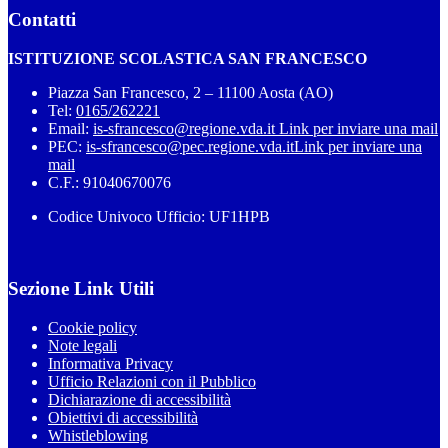
Contatti
ISTITUZIONE SCOLASTICA SAN FRANCESCO
Piazza San Francesco, 2 – 11100 Aosta (AO)
Tel:
0165/262221
Email:
is-sfrancesco@regione.vda.it
Link per inviare una mail
PEC:
is-sfrancesco@pec.regione.vda.it
Link per inviare una
mail
C.F.: 91040670076
Codice Univoco Ufficio: UF1HPB
Sezione Link Utili
Cookie policy
Note legali
Informativa Privacy
Ufficio Relazioni con il Pubblico
Dichiarazione di accessibilità
Obiettivi di accessibilità
Whistleblowing