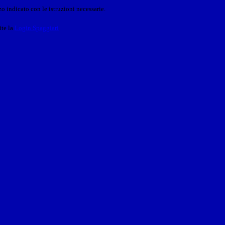
o indicato con le istruzioni necessarie.
ite la
Login Spaggiari