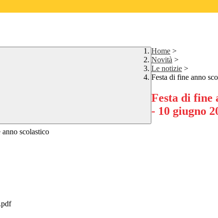
Home
>
Novità
>
Le notizie
>
Festa di fine anno sc
Festa di fine
- 10 giugno 2
e anno scolastico
.pdf