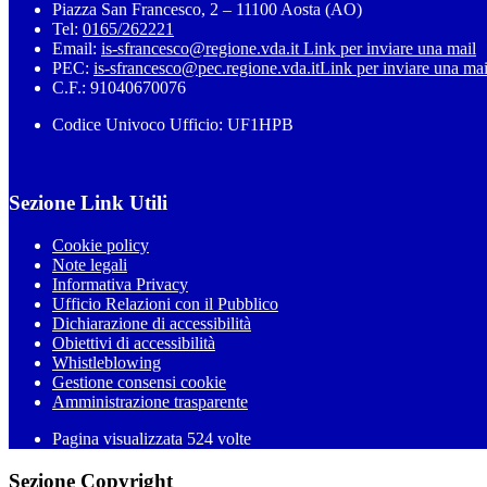
Piazza San Francesco, 2 – 11100 Aosta (AO)
Tel:
0165/262221
Email:
is-sfrancesco@regione.vda.it
Link per inviare una mail
PEC:
is-sfrancesco@pec.regione.vda.it
Link per inviare una mai
C.F.: 91040670076
Codice Univoco Ufficio: UF1HPB
Sezione Link Utili
Cookie policy
Note legali
Informativa Privacy
Ufficio Relazioni con il Pubblico
Dichiarazione di accessibilità
Obiettivi di accessibilità
Whistleblowing
Gestione consensi cookie
Amministrazione trasparente
Pagina visualizzata
524
volte
Sezione Copyright