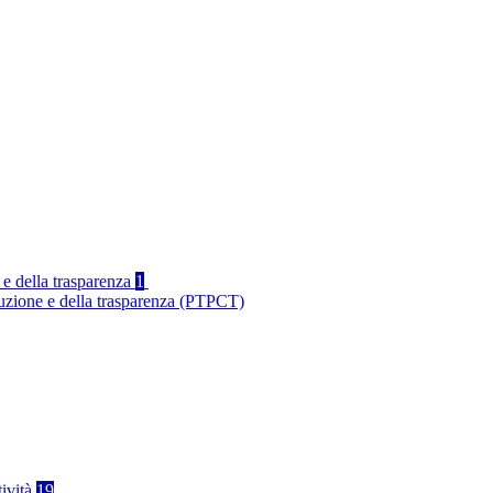
 e della trasparenza
1
ruzione e della trasparenza (PTPCT)
tività
19