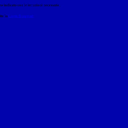
o indicato con le istruzioni necessarie.
ite la
Login Spaggiari