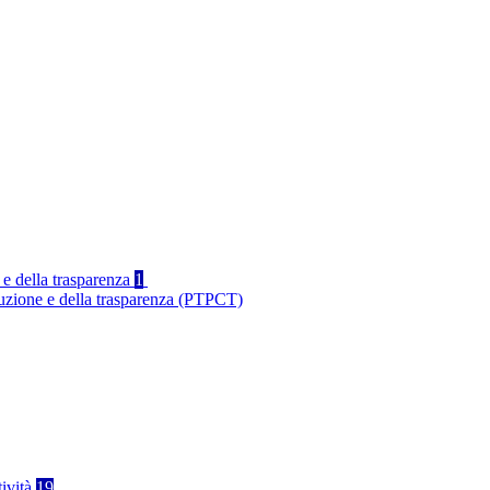
 e della trasparenza
1
ruzione e della trasparenza (PTPCT)
tività
19