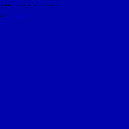
o indicato con le istruzioni necessarie.
ite la
Login Spaggiari