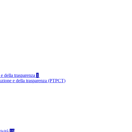
 e della trasparenza
1
ruzione e della trasparenza (PTPCT)
tività
19