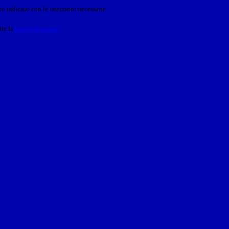
o indicato con le istruzioni necessarie.
ite la
Login Spaggiari