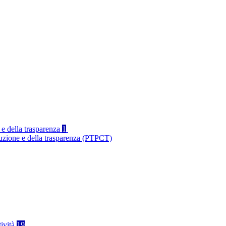
 e della trasparenza
1
ruzione e della trasparenza (PTPCT)
tività
19