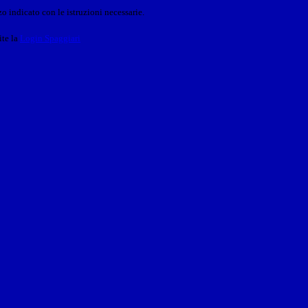
o indicato con le istruzioni necessarie.
ite la
Login Spaggiari