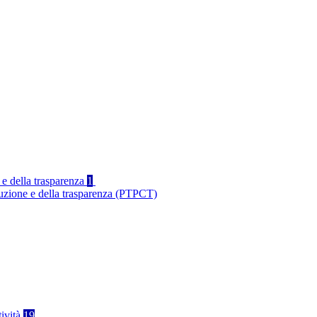
 e della trasparenza
1
ruzione e della trasparenza (PTPCT)
tività
19