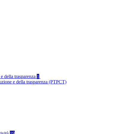
 e della trasparenza
1
ruzione e della trasparenza (PTPCT)
tività
19