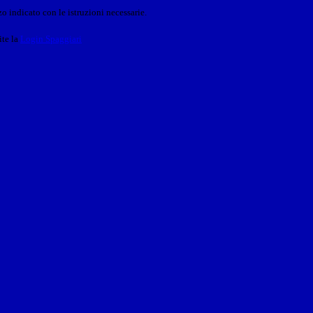
o indicato con le istruzioni necessarie.
ite la
Login Spaggiari