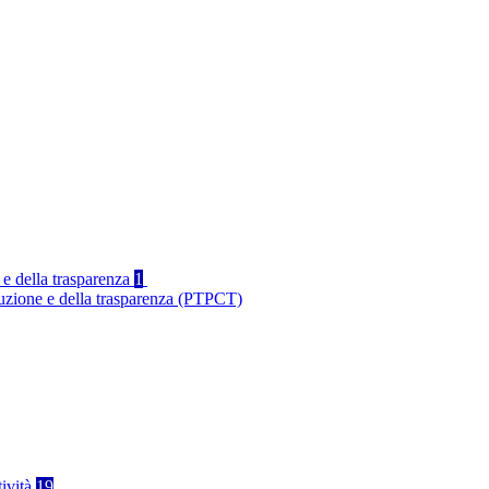
 e della trasparenza
1
ruzione e della trasparenza (PTPCT)
tività
19