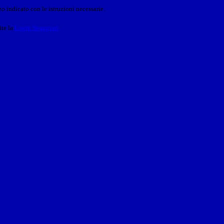
o indicato con le istruzioni necessarie.
ite la
Login Spaggiari