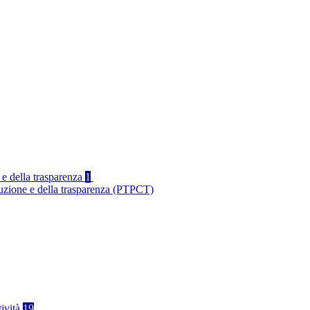
 e della trasparenza
1
ruzione e della trasparenza (PTPCT)
tività
19