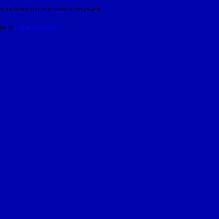
o indicato con le istruzioni necessarie.
ite la
Login Spaggiari