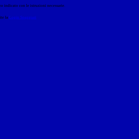
o indicato con le istruzioni necessarie.
ite la
Login Spaggiari