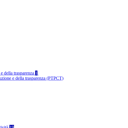
 e della trasparenza
1
ruzione e della trasparenza (PTPCT)
tività
19