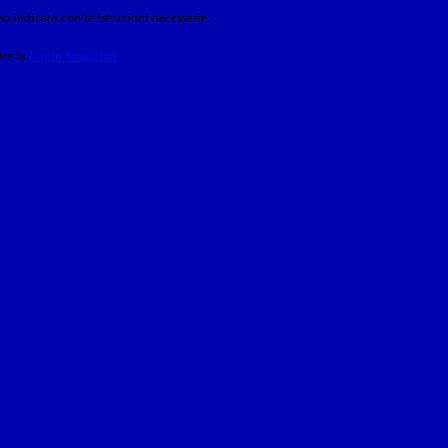
o indicato con le istruzioni necessarie.
ite la
Login Spaggiari