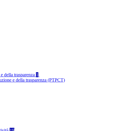
 e della trasparenza
1
ruzione e della trasparenza (PTPCT)
tività
19