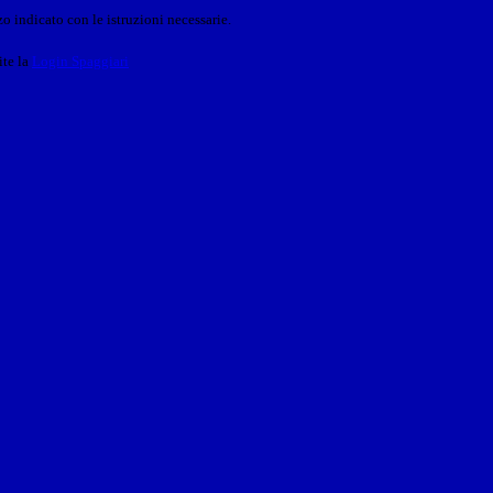
o indicato con le istruzioni necessarie.
ite la
Login Spaggiari