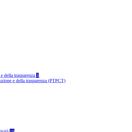
 e della trasparenza
1
ruzione e della trasparenza (PTPCT)
tività
19