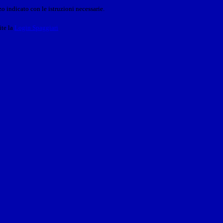
o indicato con le istruzioni necessarie.
ite la
Login Spaggiari