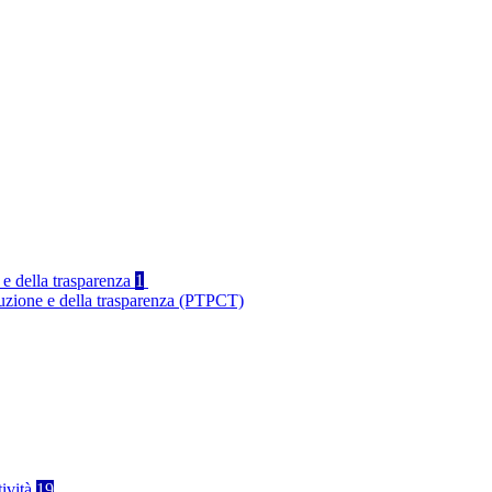
 e della trasparenza
1
ruzione e della trasparenza (PTPCT)
tività
19