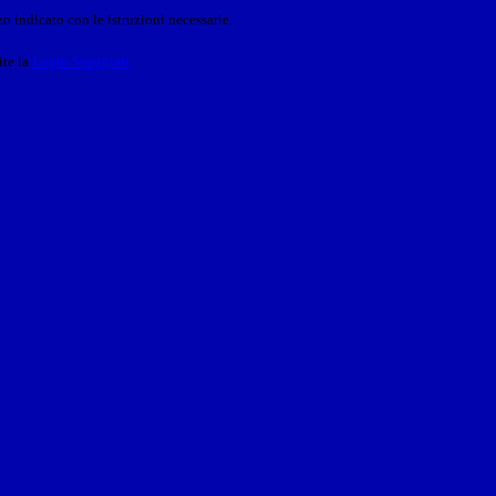
o indicato con le istruzioni necessarie.
ite la
Login Spaggiari