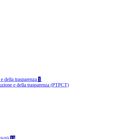
 e della trasparenza
1
ruzione e della trasparenza (PTPCT)
tività
19