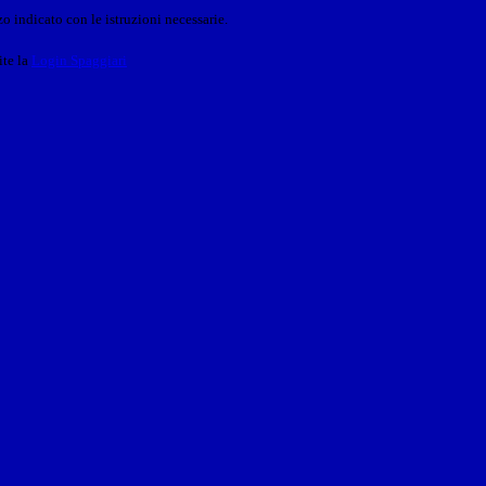
o indicato con le istruzioni necessarie.
ite la
Login Spaggiari