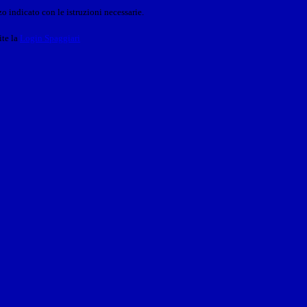
o indicato con le istruzioni necessarie.
ite la
Login Spaggiari