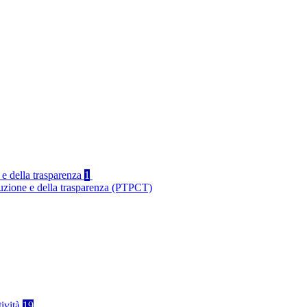
 e della trasparenza
1
ruzione e della trasparenza (PTPCT)
tività
19