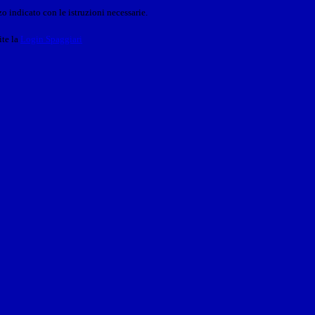
o indicato con le istruzioni necessarie.
ite la
Login Spaggiari