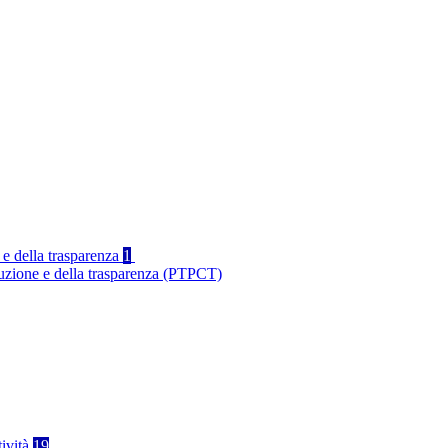
 e della trasparenza
1
ruzione e della trasparenza (PTPCT)
tività
19